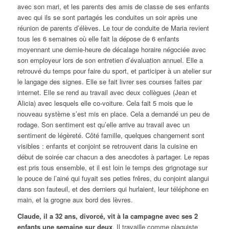
avec son mari, et les parents des amis de classe de ses enfants
avec qui ils se sont partagés les conduites un soir après une
réunion de parents d’élèves. Le tour de conduite de Maria revient
tous les 6 semaines où elle fait la dépose de 6 enfants
moyennant une demie-heure de décalage horaire négociée avec
son employeur lors de son entretien d’évaluation annuel. Elle a
retrouvé du temps pour faire du sport, et participer à un atelier sur
le langage des signes. Elle se fait livrer ses courses faites par
internet. Elle se rend au travail avec deux collègues (Jean et
Alicia) avec lesquels elle co-voiture. Cela fait 5 mois que le
nouveau système s’est mis en place. Cela a demandé un peu de
rodage. Son sentiment est qu’elle arrive au travail avec un
sentiment de légèreté. Côté famille, quelques changement sont
visibles : enfants et conjoint se retrouvent dans la cuisine en
début de soirée car chacun a des anecdotes à partager. Le repas
est pris tous ensemble, et il est loin le temps des grignotage sur
le pouce de l’ainé qui fuyait ses peties frêres, du conjoint alangui
dans son fauteuil, et des derniers qui hurlaient, leur téléphone en
main, et la grogne aux bord des lèvres.
Claude, il a 32 ans, divorcé, vit à la campagne avec ses 2
enfants une semaine sur deux
. Il travaille comme plaquiste