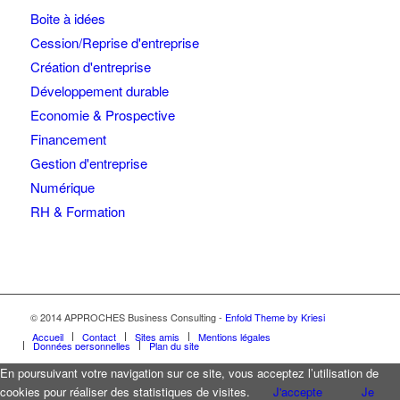
Boite à idées
Cession/Reprise d'entreprise
Création d'entreprise
Développement durable
Economie & Prospective
Financement
Gestion d'entreprise
Numérique
RH & Formation
© 2014 APPROCHES Business Consulting -
Enfold Theme by Kriesi
Accueil
Contact
Sites amis
Mentions légales
Données personnelles
Plan du site
En poursuivant votre navigation sur ce site, vous acceptez l’utilisation de
cookies pour réaliser des statistiques de visites.
J'accepte
Je