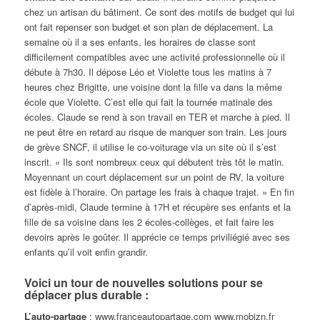
chez un artisan du bâtiment. Ce sont des motifs de budget qui lui
ont fait repenser son budget et son plan de déplacement. La
semaine où il a ses enfants, les horaires de classe sont
difficilement compatibles avec une activité professionnelle où il
débute à 7h30. Il dépose Léo et Violette tous les matins à 7
heures chez Brigitte, une voisine dont la fille va dans la même
école que Violette. C’est elle qui fait la tournée matinale des
écoles. Claude se rend à son travail en TER et marche à pied. Il
ne peut être en retard au risque de manquer son train. Les jours
de grève SNCF, il utilise le co-voiturage via un site où il s’est
inscrit. « Ils sont nombreux ceux qui débutent très tôt le matin.
Moyennant un court déplacement sur un point de RV, la voiture
est fidèle à l’horaire. On partage les frais à chaque trajet. » En fin
d’après-midi, Claude termine à 17H et récupère ses enfants et la
fille de sa voisine dans les 2 écoles-collèges, et fait faire les
devoirs après le goûter. Il apprécie ce temps priviliégié avec ses
enfants qu’il voit enfin grandir.
Voici un tour de nouvelles solutions pour se
déplacer plus durable :
L’auto-partage
: www.franceautopartage.com www.mobizn.fr