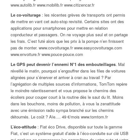
www.autolib.fr www.mobilib.fr www.citizencar.fr
Le co-voiturage
: les récentes grèves de transports ont permis
de mettre en vant cet auto-stop revisité. Certains sites ont des
applications pour smartphones pour mettre en relation
copnducteur et passagers. On ne voyage plus seul et on partage
les frais. C’est futé alors que les prix à la pompe n’en finissent
pas de monter. www.covoiturage.fr www.easycovoiturage.com
www.envoiture.fr www.pouce-pouce.com
Le GPS peut devenir l’ennemi N°1 des embouteillages
. Mal
réveillé le matin, pourquoi s’engouffrer dans les files de voitures
alignées pour s’énerver et arriver à cran au travail ? Par
l’agrégation de multiples sources d’informations, TomTom repère
le moindre ralentissement et vous propose le chemins des
écoliers pour couper court à la routine dès le saut du lit. Moins
dans les bouchons, moins de pollution, à vous la zenattitude
avec une émission radio sympa branché sur les chemins
détournés. Le coût ? Aïe…. 49 €/mois www.tomtom.fr
L’éco-attitude
: Fiat éco Drive, disponible sur toute la gamme
Fiat, c’est un système gratuit d’aide à l’éco-conduite sur clé USB
qui analyse en permanence les paramêtres de votre auto et votre