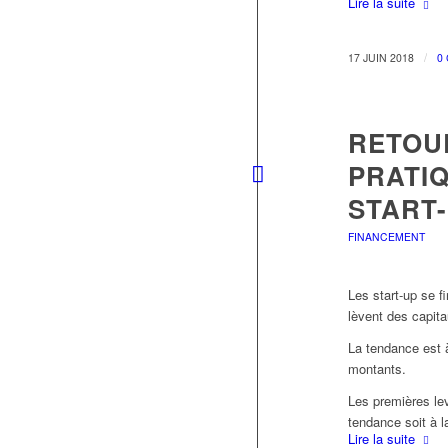
Lire la suite
/
17 JUIN 2018
0
RETOU
PRATI
START
FINANCEMENT
Les start-up se f
lèvent des capita
La tendance est 
montants.
Les premières le
tendance soit à 
Lire la suite