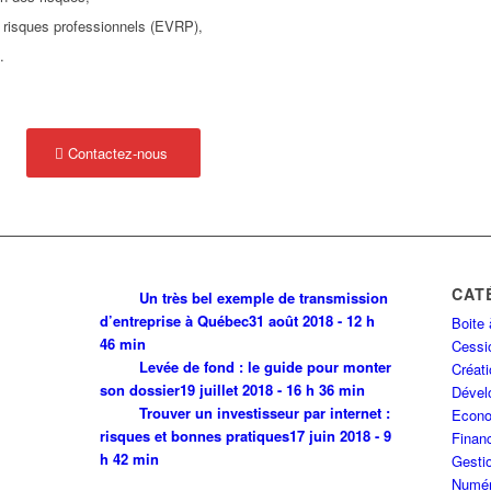
 risques professionnels (EVRP),
.
Contactez-nous
CAT
Un très bel exemple de transmission
d’entreprise à Québec
31 août 2018 - 12 h
Boite 
46 min
Cessio
Levée de fond : le guide pour monter
Créati
son dossier
19 juillet 2018 - 16 h 36 min
Dével
Trouver un investisseur par internet :
Econo
risques et bonnes pratiques
17 juin 2018 - 9
Finan
h 42 min
Gestio
Numér