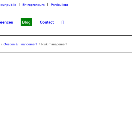
teur public
Entrepreneurs
Particuliers
érences
Blog
Contact
/
Gestion & Financement
/
Risk management