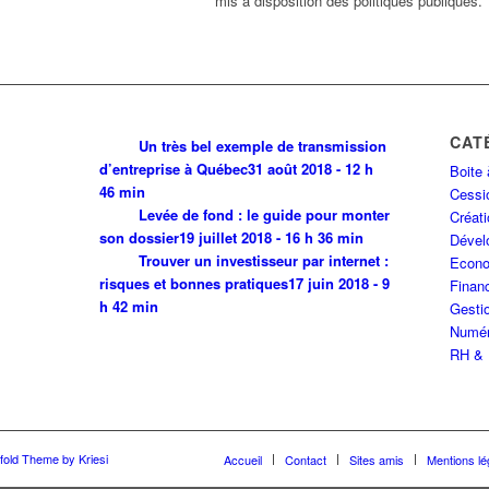
mis à disposition des politiques publiques.
CAT
Un très bel exemple de transmission
d’entreprise à Québec
31 août 2018 - 12 h
Boite 
46 min
Cessio
Levée de fond : le guide pour monter
Créati
son dossier
19 juillet 2018 - 16 h 36 min
Dével
Trouver un investisseur par internet :
Econo
risques et bonnes pratiques
17 juin 2018 - 9
Finan
h 42 min
Gestio
Numér
RH & 
fold Theme by Kriesi
Accueil
Contact
Sites amis
Mentions lé