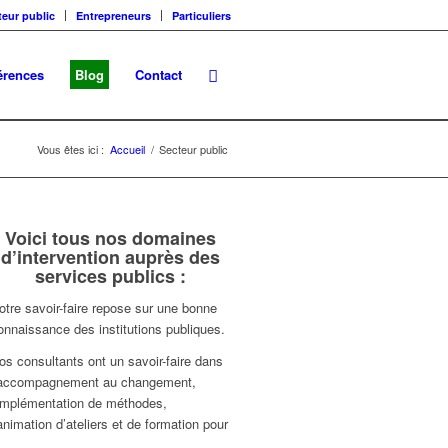
teur public
Entrepreneurs
Particuliers
érences
Blog
Contact
Vous êtes ici :
Accueil
/
Secteur public
Voici tous nos domaines
d’intervention auprès des
services publics :
otre savoir-faire repose sur une bonne
onnaissance des institutions publiques.
os consultants ont un savoir-faire dans
’accompagnement au changement,
’implémentation de méthodes,
’animation d’ateliers et de formation pour