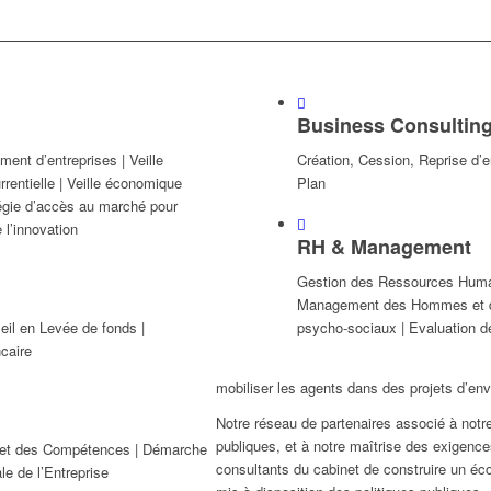
Business Consultin
ment d’entreprises | Veille
Création, Cession, Reprise d’
rentielle | Veille économique
Plan
tégie d’accès au marché pour
 l’innovation
RH & Management
Gestion des Ressources Humain
Management des Hommes et d
il en Levée de fonds |
psycho-sociaux | Evaluation d
caire
mobiliser les agents dans des projets d’env
Notre réseau de partenaires associé à notr
publiques, et à notre maîtrise des exigenc
s et des Compétences | Démarche
consultants du cabinet de construire un éc
e de l’Entreprise