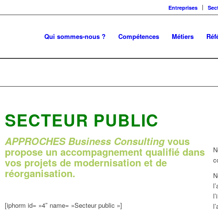
Entreprises
Sec
Qui sommes-nous ?
Compétences
Métiers
Réf
SECTEUR PUBLIC
vous
APPROCHES Business Consulting
propose un accompagnement qualifié dans
N
vos projets de modernisation et de
c
réorganisation.
N
l
l
[iphorm id= »4″ name= »Secteur public »]
l