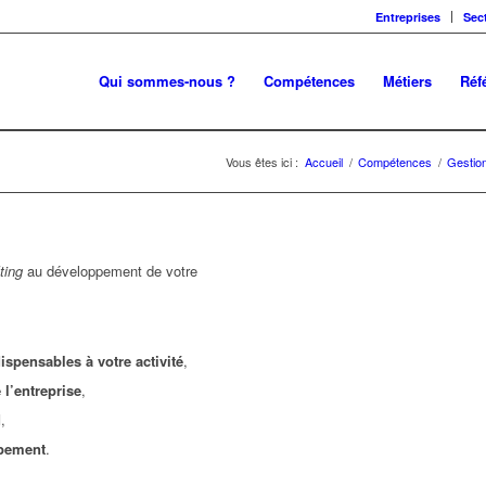
Entreprises
Sec
Qui sommes-nous ?
Compétences
Métiers
Réf
Vous êtes ici :
Accueil
/
Compétences
/
Gestio
ing
au développement de votre
spensables à votre activité
,
l’entreprise
,
d
,
ppement
.