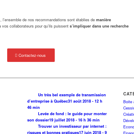
es, l’ensemble de nos recommandations sont établies de
manière
à vos collaborateurs pour qu’ils puissent
s’impliquer dans une recherche
Contactez-nous
CAT
Un très bel exemple de transmission
d’entreprise à Québec
31 août 2018 - 12 h
Boite 
46 min
Cessio
Levée de fond : le guide pour monter
Créati
son dossier
19 juillet 2018 - 16 h 36 min
Dével
Trouver un investisseur par internet :
Econo
risques et bonnes pratiques
17 juin 2018 - 9
Finan