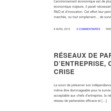
L’environnement économique est de plus 
économique majeure, il parait nécessair
R&D et d’innovation. Cet effort leur per
marchés, ou tout simplement… de survi
/
/
8 AVRIL 2010
0 COMMENTAIRES
PA
GESTION D'ENTREPRISE
RÉSEAUX DE PA
D’ENTREPRISE,
CRISE
Le souci de préserver son indépendance v
même être dommageable pour la survie de
acceptable aux chefs d’entreprise, la n
réseau de partenaires efficace et […]