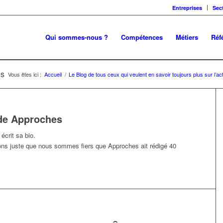
Entreprises
Sec
Qui sommes-nous ?
Compétences
Métiers
Réf
es
Vous êtes ici :
Accueil
/
Le Blog de tous ceux qui veulent en savoir toujours plus sur l’ac
de
Approches
écrit sa bio.
ons juste que nous sommes fiers que
Approches
ait rédigé 40