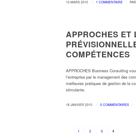
/
/
13 MARS 2010
1 COMMENTAIRE
PA
RH & FORMATION
APPROCHES ET 
PRÉVISIONNELLE
COMPÉTENCES
APPROCHES Business Consulting vous g
l’entreprise par le management des com
meilleures pratiques de gestion de la 
stimulante.
/
/
18 JANVIER 2010
0 COMMENTAIRES
1
2
3
4