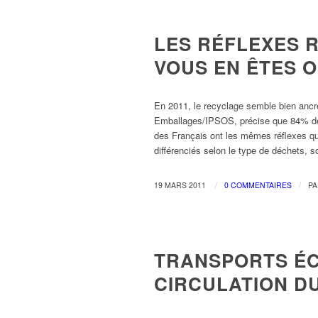
DÉVELOPPEMENT DURABLE
LES RÉFLEXES R
VOUS EN ÊTES O
En 2011, le recyclage semble bien anc
Emballages/IPSOS, précise que 84% décl
des Français ont les mêmes réflexes que
différenciés selon le type de déchets, so
/
/
19 MARS 2011
0 COMMENTAIRES
P
DÉVELOPPEMENT DURABLE
TRANSPORTS ÉC
CIRCULATION D