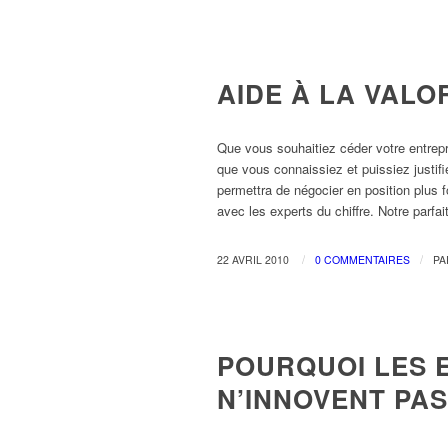
CESSION/REPRISE D'ENTREPRISE
AIDE À LA VALO
Que vous souhaitiez céder votre entrepri
que vous connaissiez et puissiez justifi
permettra de négocier en position plus
avec les experts du chiffre. Notre parf
/
/
22 AVRIL 2010
0 COMMENTAIRES
P
ECONOMIE & PROSPECTIVE
POURQUOI LES 
N’INNOVENT PAS