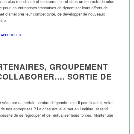
en plus mondialisé et concurrentiel, et dans un contexte de crise
e pour les entreprises françaises de dynamiser leurs efforts de
met d’améliorer leur compétitivité, de développer de nouveaux
vre.
R
APPROCHES
RTENAIRES, GROUPEMENT
 COLLABORER…. SORTIE DE
écu par un certain nombre dirigeants n’est-il pas illusoire, voire
 nos entreprises ? La crise actuelle met en lumlière, et rend
écessité de se regrouper et de mutualiser leurs forces. Monter une