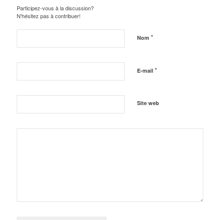
Participez-vous à la discussion?
N'hésitez pas à contribuer!
*
Nom
*
E-mail
Site web