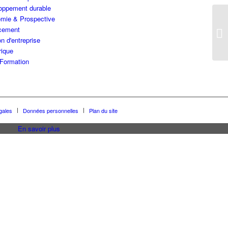
oppement durable
mie & Prospective
cement
Fo
n d'entreprise
ique
Formation
gales
Données personnelles
Plan du site
En savoir plus