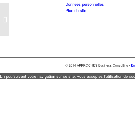
Données personnelles
Plan du site
Conseil
© 2014 APPROCHES Business Consulting -
En
En poursuivant votre navigation sur ce site, vous acceptez l’utilisation de coo