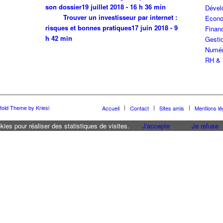
son dossier
19 juillet 2018 - 16 h 36 min
Dével
Trouver un investisseur par internet :
Econo
risques et bonnes pratiques
17 juin 2018 - 9
Finan
h 42 min
Gestio
Numér
RH & 
fold Theme by Kriesi
Accueil
Contact
Sites amis
Mentions lé
kies pour réaliser des statistiques de visites.
J'accepte
Je refuse