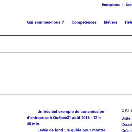
Entreprises
Sec
Qui sommes-nous ?
Compétences
Métiers
Réf
CAT
Un très bel exemple de transmission
d’entreprise à Québec
31 août 2018 - 12 h
Boite 
46 min
Cessio
Levée de fond : le guide pour monter
Créati