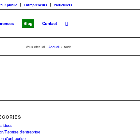
teur public
Entrepreneurs
Particuliers
érences
Blog
Contact
Vous êtes ici :
Accueil
/
Audit
ÉGORIES
à idées
n/Reprise d'entreprise
on d'entreprise