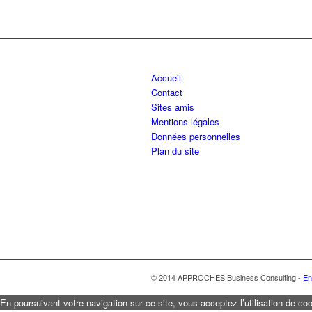
Accueil
Contact
Sites amis
Mentions légales
Données personnelles
Plan du site
© 2014 APPROCHES Business Consulting -
En
En poursuivant votre navigation sur ce site, vous acceptez l’utilisation de coo