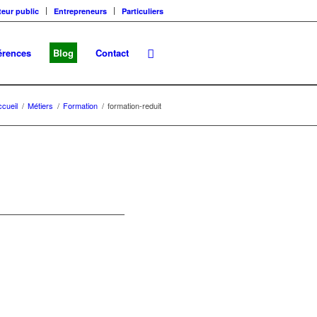
teur public
Entrepreneurs
Particuliers
érences
Blog
Contact
cueil
/
Métiers
/
Formation
/
formation-reduit