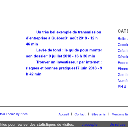
CAT
Un très bel exemple de transmission
d’entreprise à Québec
31 août 2018 - 12 h
Boite 
46 min
Cessio
Levée de fond : le guide pour monter
Créati
son dossier
19 juillet 2018 - 16 h 36 min
Dével
Trouver un investisseur par internet :
Econo
risques et bonnes pratiques
17 juin 2018 - 9
Finan
h 42 min
Gestio
Numér
RH & 
fold Theme by Kriesi
Accueil
Contact
Sites amis
Mentions lé
kies pour réaliser des statistiques de visites.
J'accepte
Je refuse