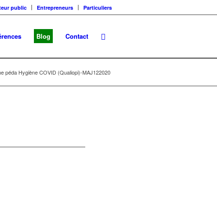
teur public
Entrepreneurs
Particuliers
érences
Blog
Contact
he péda Hygiène COVID (Qualiopi)-MAJ122020