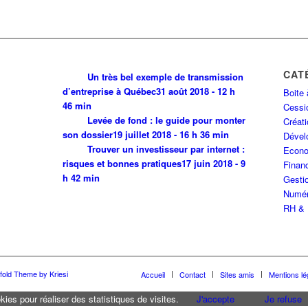
CAT
Un très bel exemple de transmission
d’entreprise à Québec
31 août 2018 - 12 h
Boite 
46 min
Cessio
Levée de fond : le guide pour monter
Créati
son dossier
19 juillet 2018 - 16 h 36 min
Dével
Trouver un investisseur par internet :
Econo
risques et bonnes pratiques
17 juin 2018 - 9
Finan
h 42 min
Gestio
Numér
RH & 
fold Theme by Kriesi
Accueil
Contact
Sites amis
Mentions lé
kies pour réaliser des statistiques de visites.
J'accepte
Je refuse