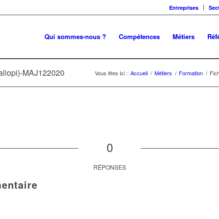
Entreprises
Sec
Qui sommes-nous ?
Compétences
Métiers
Réf
aliopi)-MAJ122020
Vous êtes ici :
Accueil
/
Métiers
/
Formation
/
Fic
0
RÉPONSES
entaire