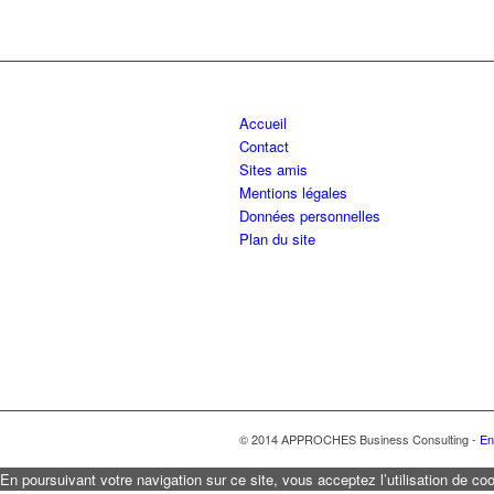
Accueil
Contact
Sites amis
Mentions légales
Données personnelles
Plan du site
© 2014 APPROCHES Business Consulting -
En
En poursuivant votre navigation sur ce site, vous acceptez l’utilisation de coo