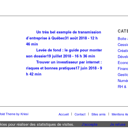
CAT
Un très bel exemple de transmission
d’entreprise à Québec
31 août 2018 - 12 h
Boite 
46 min
Cessio
Levée de fond : le guide pour monter
Créati
son dossier
19 juillet 2018 - 16 h 36 min
Dével
Trouver un investisseur par internet :
Econo
risques et bonnes pratiques
17 juin 2018 - 9
Finan
h 42 min
Gestio
Numér
RH & 
fold Theme by Kriesi
Accueil
Contact
Sites amis
Mentions lé
kies pour réaliser des statistiques de visites.
J'accepte
Je refuse