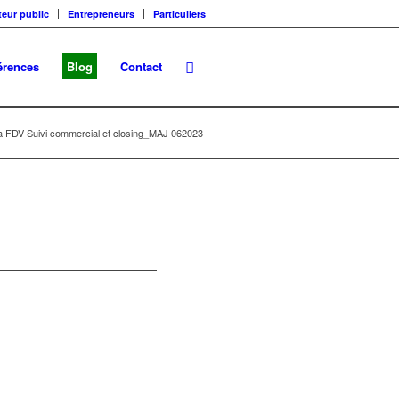
teur public
Entrepreneurs
Particuliers
érences
Blog
Contact
a FDV Suivi commercial et closing_MAJ 062023