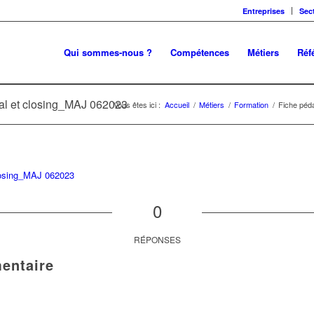
Entreprises
Sec
Qui sommes-nous ?
Compétences
Métiers
Réf
al et closing_MAJ 062023
Vous êtes ici :
Accueil
/
Métiers
/
Formation
/
Fiche péd
losing_MAJ 062023
0
RÉPONSES
entaire