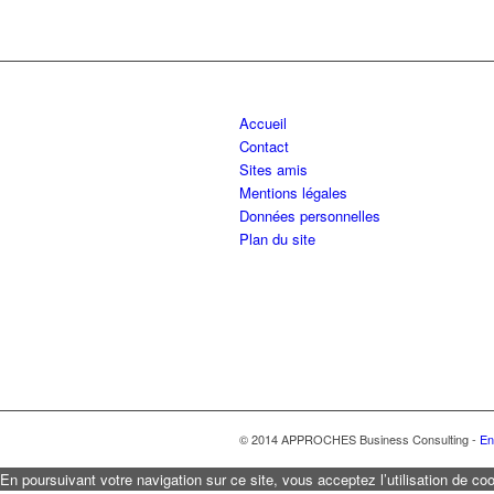
Accueil
Contact
Sites amis
Mentions légales
Données personnelles
Plan du site
© 2014 APPROCHES Business Consulting -
En
En poursuivant votre navigation sur ce site, vous acceptez l’utilisation de coo