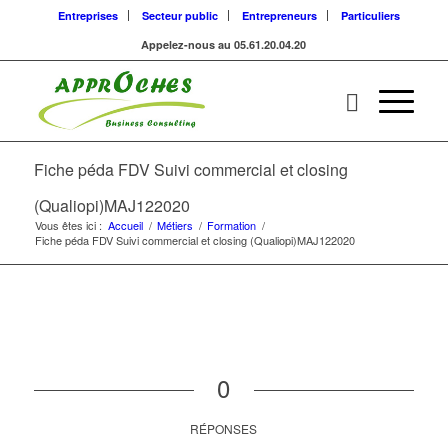
Entreprises
Secteur public
Entrepreneurs
Particuliers
Appelez-nous au 05.61.20.04.20
Fiche péda FDV Suivi commercial et closing
(Qualiopi)MAJ122020
Vous êtes ici :
Accueil
/
Métiers
/
Formation
/
Fiche péda FDV Suivi commercial et closing (Qualiopi)MAJ122020
0
RÉPONSES