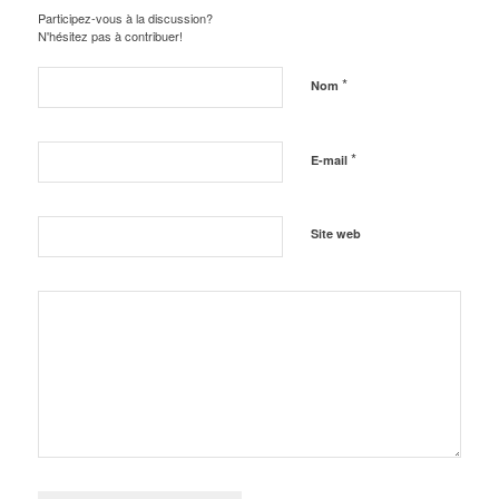
Participez-vous à la discussion?
N'hésitez pas à contribuer!
*
Nom
*
E-mail
Site web