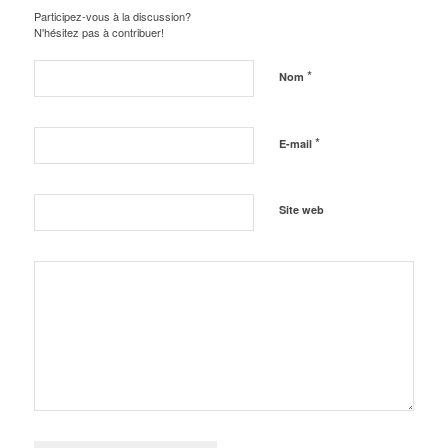
Participez-vous à la discussion?
N'hésitez pas à contribuer!
*
Nom
*
E-mail
Site web